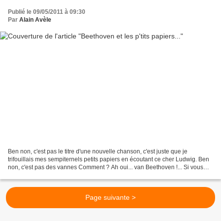
Publié le 09/05/2011 à 09:30
Par
Alain Avèle
Ben non, c'est pas le titre d'une nouvelle chanson, c'est juste que je
trifouillais mes sempiternels petits papiers en écoutant ce cher Ludwig. Ben
non, c'est pas des vannes Comment ? Ah oui... van Beethoven !... Si vous
voulez ! Mais tout ça nous éloigne...
Page suivante >