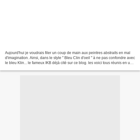
Aujourd'hui je voudrais filer un coup de main aux peintres abstraits en mal
d'imagination. Ainsi, dans le style " Bleu Clin d'oeil " à ne pas confondre avec
le bleu Klin... le fameux IKB déjà cité sur ce blog. les voici tous réunis en une
planche... qui...