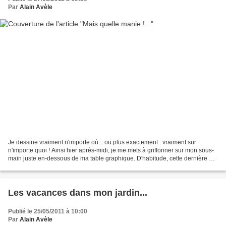
Par
Alain Avèle
Je dessine vraiment n'importe où... ou plus exactement : vraiment sur
n'importe quoi ! Ainsi hier après-midi, je me mets à griffonner sur mon sous-
main juste en-dessous de ma table graphique. D'habitude, cette dernière est
placée beaucoup plus bas sur...
Les vacances dans mon jardin...
Publié le 25/05/2011 à 10:00
Par
Alain Avèle