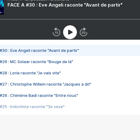
FACE A #30 : Eve Angeli raconte "Avant de partir"
#30 : Eve Angeli raconte "Avant de partir"
#29 : MC Solaar raconte "Bouge de là"
28 : Lorie raconte "Je vais vite"
#27 : Christophe Willem raconte "Jacques a dit"
#26 : Chimène Badi raconte "Entre nous"
#25 : Indochine raconte "3e sexe"
#24 : Zaho raconte "C'est chelou"
#23 : Patrick Bruel raconte "Au café des délices"