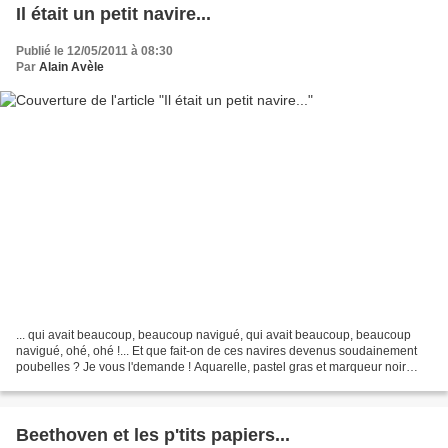
Il était un petit navire...
Publié le 12/05/2011 à 08:30
Par
Alain Avèle
... qui avait beaucoup, beaucoup navigué, qui avait beaucoup, beaucoup
navigué, ohé, ohé !... Et que fait-on de ces navires devenus soudainement
poubelles ? Je vous l'demande ! Aquarelle, pastel gras et marqueur noir
(cahier ligné format A4) Une belle...
Beethoven et les p'tits papiers...