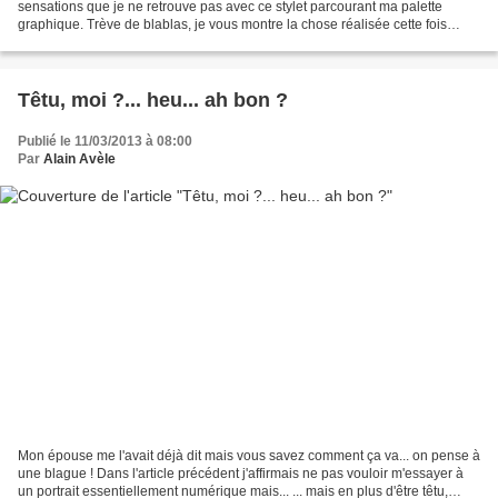
sensations que je ne retrouve pas avec ce stylet parcourant ma palette
graphique. Trève de blablas, je vous montre la chose réalisée cette fois
d'après un modèle tiré d'un .PPS reçu...
Têtu, moi ?... heu... ah bon ?
Publié le 11/03/2013 à 08:00
Par
Alain Avèle
Mon épouse me l'avait déjà dit mais vous savez comment ça va... on pense à
une blague ! Dans l'article précédent j'affirmais ne pas vouloir m'essayer à
un portrait essentiellement numérique mais... ... mais en plus d'être têtu,