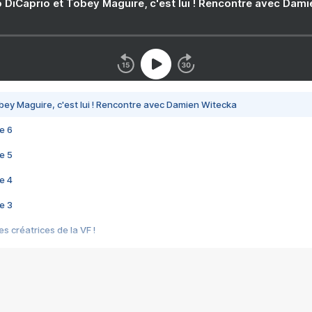
 DiCaprio et Tobey Maguire, c'est lui ! Rencontre avec Dam
bey Maguire, c'est lui ! Rencontre avec Damien Witecka
e 6
e 5
e 4
e 3
s créatrices de la VF !
e 2
e 1
e Mektoub My Love arrive enfin ! Rencontre avec Shaïn Boumedine et Sal