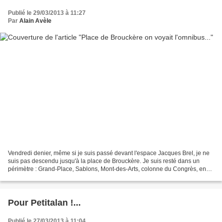
Publié le 29/03/2013 à 11:27
Par
Alain Avèle
Vendredi denier, même si je suis passé devant l'espace Jacques Brel, je ne
suis pas descendu jusqu'à la place de Brouckère. Je suis resté dans un
périmètre : Grand-Place, Sablons, Mont-des-Arts, colonne du Congrès, en
passant par le Parc du Palais. Pour...
Pour Petitalan !...
Publié le 27/03/2013 à 11:04