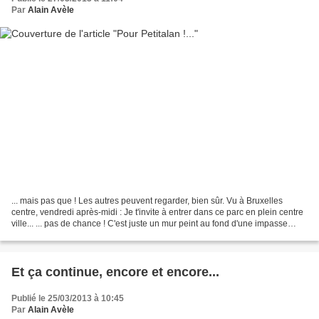
Par
Alain Avèle
... mais pas que ! Les autres peuvent regarder, bien sûr. Vu à Bruxelles
centre, vendredi après-midi : Je t'invite à entrer dans ce parc en plein centre
ville... ... pas de chance ! C'est juste un mur peint au fond d'une impasse
borgne, il va nous falloir...
Et ça continue, encore et encore...
Publié le 25/03/2013 à 10:45
Par
Alain Avèle