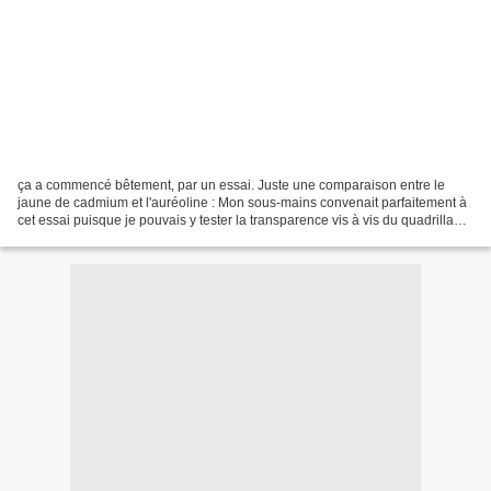
ça a commencé bêtement, par un essai. Juste une comparaison entre le
jaune de cadmium et l'auréoline : Mon sous-mains convenait parfaitement à
cet essai puisque je pouvais y tester la transparence vis à vis du quadrillage.
Et puis, subitement, ça a dérapé...