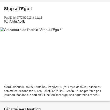
Stop à l'Ego !
Publié le 07/03/2013 à 11:18
Par
Alain Avèle
Mardi, début de soirée. Antoine : Papinou !... j'ai envie de faire un tableau
comme ceux dans ton bureau. Moi : ah ? Heu... enfin... tu ne préfères pas
jouer au foot dans le couloir ? Une feuille vierge, ses aquarelles et ses
crayons bien devant lui,...
Hébergé par Overblog