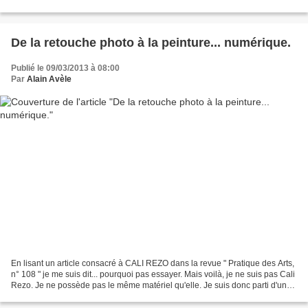
j'aime beaucoup me contredire....
De la retouche photo à la peinture... numérique.
Publié le 09/03/2013 à 08:00
Par
Alain Avèle
En lisant un article consacré à CALI REZO dans la revue " Pratique des Arts,
n° 108 " je me suis dit... pourquoi pas essayer. Mais voilà, je ne suis pas Cali
Rezo. Je ne possède pas le même matériel qu'elle. Je suis donc parti d'une
aquarelle déjà présentée...