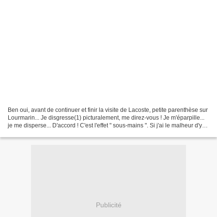
Ben oui, avant de continuer et finir la visite de Lacoste, petite parenthèse sur
Lourmarin... Je disgresse(1) picturalement, me direz-vous ! Je m'éparpille...
je me disperse... D'accord ! C'est l'effet " sous-mains ". Si j'ai le malheur d'y
crobarder...
Publicité