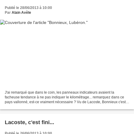
Publié le 28/06/2013 à 10:00
Par
Alain Avèle
J'ai remarqué que dans le coin, les panneaux indicateurs avaient la
facheuse tendance à ne pas indiquer le kilométrage... remarquez dans ce
pays vallonné, est-ce vraiment nécessaire ? Vu de Lacoste, Bonnieux c'est
là : 4 à 5 km à vol d'oiseaux... beaucoup...
Lacoste, c'est fini...
Publié le 26/06/2013 à 10:00