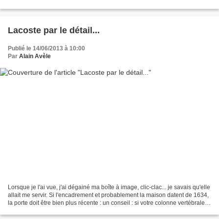
dardé ses rayons sur le lieu...
Lacoste par le détail...
Publié le 14/06/2013 à 10:00
Par
Alain Avèle
Lorsque je l'ai vue, j'ai dégainé ma boîte à image, clic-clac... je savais qu'elle
allait me servir. Si l'encadrement et probablement la maison datent de 1634,
la porte doit être bien plus récente : un conseil : si votre colonne vertébrale
est en aussi...