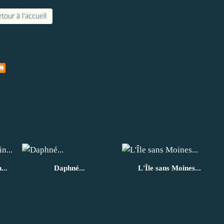
tour à l'accueil
...
Daphné...
L'Île sans Moines...