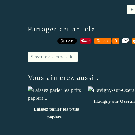
Re
Partager cet article
Repost
0
S'inscrire à la newsletter
Vous aimerez aussi :
Flavigny-sur-Ozerain
Laissez parler les p'tits
papiers...