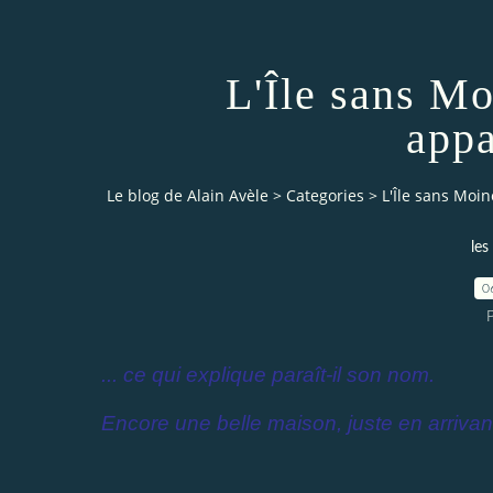
L'Île sans Mo
appa
Le blog de Alain Avèle
>
Categories
>
L'Île sans Moin
les
0
P
... ce qui explique paraît-il son nom.
Encore une belle maison, juste en arrivant