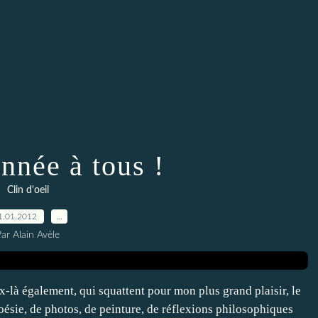
nnée à tous !
Clin d'oeil
1.01.2012
…
ar Alain Avèle
x-là également, qui squattent pour mon plus grand plaisir, le
poésie, de photos, de peinture, de réflexions philosophiques