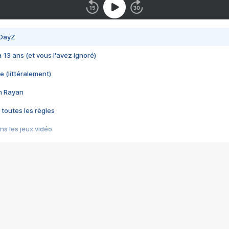
 DayZ
 a 13 ans (et vous l'avez ignoré)
e (littéralement)
im Rayan
 toutes les règles
s les jeux vidéo
us choquant de Rockstar ? - Le scandale BULLY
e plus moche de Steam
du RÊVE tourne au CAUCHEMAR
pendant 8 heures
it… à tort