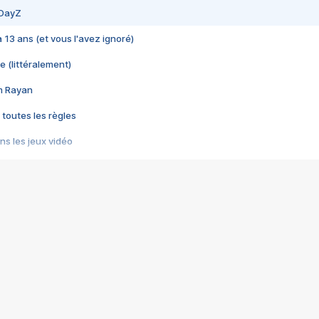
 DayZ
 a 13 ans (et vous l'avez ignoré)
e (littéralement)
im Rayan
 toutes les règles
s les jeux vidéo
us choquant de Rockstar ? - Le scandale BULLY
e plus moche de Steam
du RÊVE tourne au CAUCHEMAR
pendant 8 heures
it… à tort
umiliés par un jeu vidéo