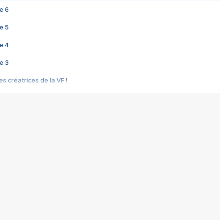
e 6
e 5
e 4
e 3
s créatrices de la VF !
e 2
e 1
e Mektoub My Love arrive enfin ! Rencontre avec Shaïn Boumedine et Sal
i : après Toni en famille
elle réalise le bouleversant Dites lui que je l'aime
ais ! Rencontre autour de Vie privée de Rebecca Zlotowski
 de Marguerite, Grave... Rencontre avec Ella Rumpf