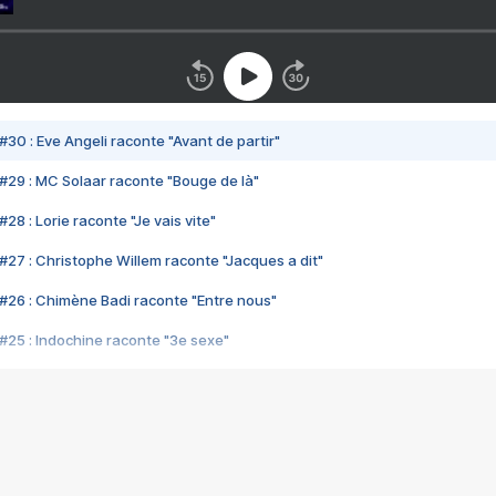
#30 : Eve Angeli raconte "Avant de partir"
#29 : MC Solaar raconte "Bouge de là"
28 : Lorie raconte "Je vais vite"
#27 : Christophe Willem raconte "Jacques a dit"
#26 : Chimène Badi raconte "Entre nous"
#25 : Indochine raconte "3e sexe"
#24 : Zaho raconte "C'est chelou"
#23 : Patrick Bruel raconte "Au café des délices"
#22 : Kyo raconte "Le chemin"