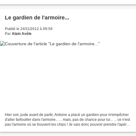
encore (relativement) chaud....
Le gardien de l'armoire...
Publié le 24/11/2012 à 09:59
Par
Alain Avèle
Hier soir, juste avant de partir, Antoine a placé un gardien pour m'empêcher
d'aller farfouiller dans l'armoire... ... mais, pas de chance pour lui... ... ce n'est
pas l'armoire où se trouvent les chips ! Je vais donc pouvoir prendre l'apéro
ce week-end...