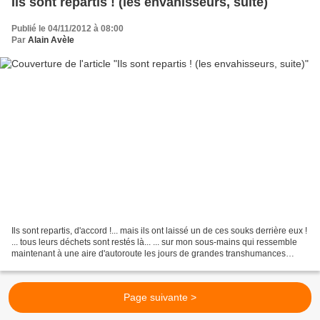
Ils sont repartis ! (les envahisseurs, suite)
Publié le 04/11/2012 à 08:00
Par
Alain Avèle
Ils sont repartis, d'accord !... mais ils ont laissé un de ces souks derrière eux !
... tous leurs déchets sont restés là... ... sur mon sous-mains qui ressemble
maintenant à une aire d'autoroute les jours de grandes transhumances
Nord-Sud ! Avouez qu'il...
Page suivante >