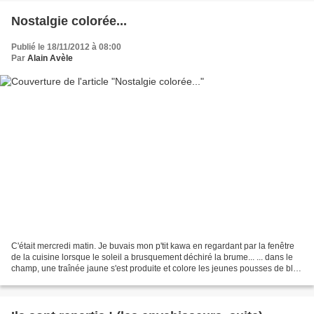
Nostalgie colorée...
Publié le 18/11/2012 à 08:00
Par
Alain Avèle
C'était mercredi matin. Je buvais mon p'tit kawa en regardant par la fenêtre
de la cuisine lorsque le soleil a brusquement déchiré la brume... ... dans le
champ, une traînée jaune s'est produite et colore les jeunes pousses de blé
d'hiver. La journée...