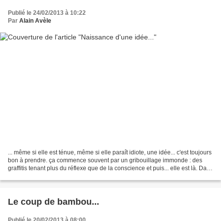
Publié le 24/02/2013 à 10:22
Par
Alain Avèle
... même si elle est ténue, même si elle paraît idiote, une idée... c'est toujours
bon à prendre. ça commence souvent par un gribouillage immonde : des
graffitis tenant plus du réflexe que de la conscience et puis... elle est là. Dans
ce fatras de traits...
Le coup de bambou...
Publié le 20/02/2013 à 08:00