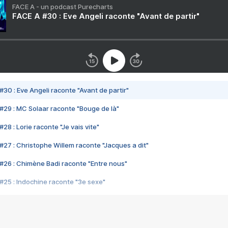
FACE A - un podcast Purecharts
FACE A #30 : Eve Angeli raconte "Avant de partir"
#30 : Eve Angeli raconte "Avant de partir"
#29 : MC Solaar raconte "Bouge de là"
28 : Lorie raconte "Je vais vite"
#27 : Christophe Willem raconte "Jacques a dit"
#26 : Chimène Badi raconte "Entre nous"
#25 : Indochine raconte "3e sexe"
#24 : Zaho raconte "C'est chelou"
#23 : Patrick Bruel raconte "Au café des délices"