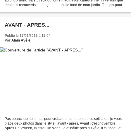
au choix donc mais... ceux qui ont l'imagination cartésienne n'y verront que
des buis recouverts de neige... ... dans le fond de mon jardin. Tant pis pour
eux ! Minimum 15 à...
AVANT - APRES...
Publié le 17/01/2013 à 11:04
Par
Alain Avèle
Pas beaucoup de temps pour crobarder sur quoi que ce soit, alors je vous
place deux photos dans le style : avant - après. Avant : c'est novembre.
Après Halloween, la citrouille s'ennuie et bâille près du vélo. Il fait beau et