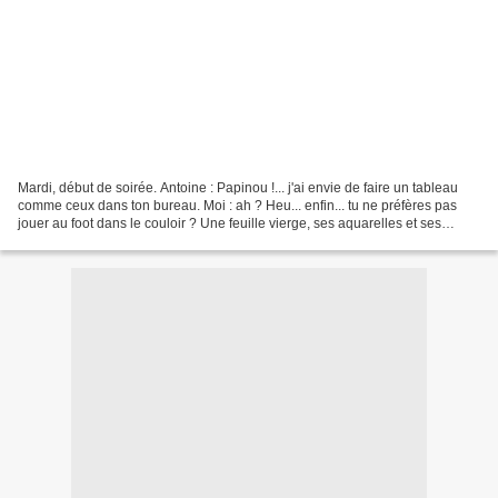
Mardi, début de soirée. Antoine : Papinou !... j'ai envie de faire un tableau
comme ceux dans ton bureau. Moi : ah ? Heu... enfin... tu ne préfères pas
jouer au foot dans le couloir ? Une feuille vierge, ses aquarelles et ses
crayons bien devant lui,...